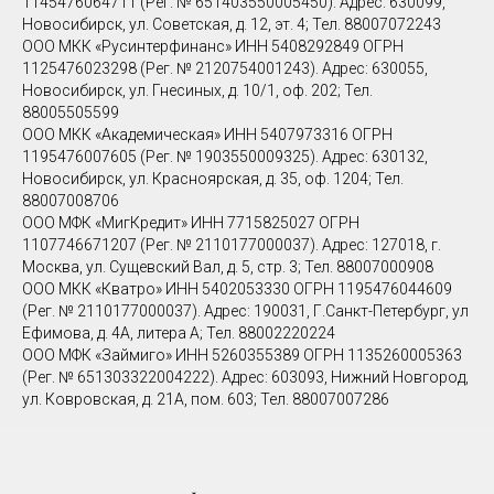
1145476064711 (Рег. № 651403550005450). Адрес: 630099,
Новосибирск, ул. Советская, д. 12, эт. 4; Тел. 88007072243
ООО МКК «Русинтерфинанс» ИНН 5408292849 ОГРН
1125476023298 (Рег. № 2120754001243). Адрес: 630055,
Новосибирск, ул. Гнесиных, д. 10/1, оф. 202; Тел.
88005505599
ООО МКК «Академическая» ИНН 5407973316 ОГРН
1195476007605 (Рег. № 1903550009325). Адрес: 630132,
Новосибирск, ул. Красноярская, д. 35, оф. 1204; Тел.
88007008706
ООО МФК «МигКредит» ИНН 7715825027 ОГРН
1107746671207 (Рег. № 2110177000037). Адрес: 127018, г.
Москва, ул. Сущевский Вал, д. 5, стр. 3; Тел. 88007000908
ООО МКК «Кватро» ИНН 5402053330 ОГРН 1195476044609
(Рег. № 2110177000037). Адрес: 190031, Г.Санкт-Петербург, ул
Ефимова, д. 4А, литера А; Тел. 88002220224
ООО МФК «Займиго» ИНН 5260355389 ОГРН 1135260005363
(Рег. № 651303322004222). Адрес: 603093, Нижний Новгород,
ул. Ковровская, д. 21А, пом. 603; Тел. 88007007286