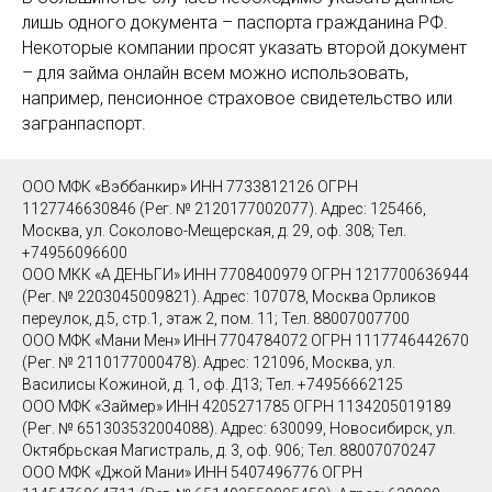
лишь одного документа – паспорта гражданина РФ.
Некоторые компании просят указать второй документ
– для займа онлайн всем можно использовать,
например, пенсионное страховое свидетельство или
загранпаспорт.
ООО МФК «Вэббанкир» ИНН 7733812126 ОГРН
1127746630846 (Рег. № 2120177002077). Адрес: 125466,
Москва, ул. Соколово-Мещерская, д. 29, оф. 308; Тел.
+74956096600
ООО МКК «А ДЕНЬГИ» ИНН 7708400979 ОГРН 1217700636944
(Рег. № 2203045009821). Адрес: 107078, Москва Орликов
переулок, д.5, стр.1, этаж 2, пом. 11; Тел. 88007007700
ООО МФК «Мани Мен» ИНН 7704784072 ОГРН 1117746442670
(Рег. № 2110177000478). Адрес: 121096, Москва, ул.
Василисы Кожиной, д. 1, оф. Д13; Тел. +74956662125
ООО МФК «Займер» ИНН 4205271785 ОГРН 1134205019189
(Рег. № 651303532004088). Адрес: 630099, Новосибирск, ул.
Октябрьская Магистраль, д. 3, оф. 906; Тел. 88007070247
ООО МФК «Джой Мани» ИНН 5407496776 ОГРН