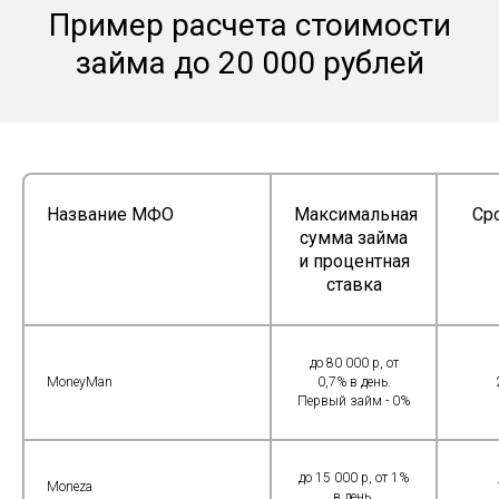
Пример расчета стоимости
займа до 20 000 рублей
Название МФО
Максимальная
Ср
сумма займа
и процентная
ставка
до 80 000 р, от
MoneyMan
0,7% в день.
Первый займ - 0%
до 15 000 р, от 1%
Moneza
в день.