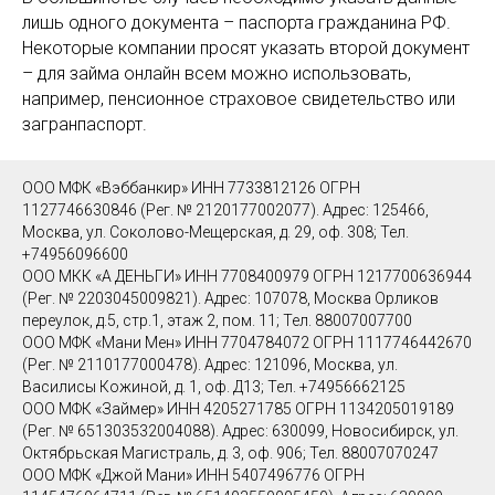
лишь одного документа – паспорта гражданина РФ.
Некоторые компании просят указать второй документ
– для займа онлайн всем можно использовать,
например, пенсионное страховое свидетельство или
загранпаспорт.
ООО МФК «Вэббанкир» ИНН 7733812126 ОГРН
1127746630846 (Рег. № 2120177002077). Адрес: 125466,
Москва, ул. Соколово-Мещерская, д. 29, оф. 308; Тел.
+74956096600
ООО МКК «А ДЕНЬГИ» ИНН 7708400979 ОГРН 1217700636944
(Рег. № 2203045009821). Адрес: 107078, Москва Орликов
переулок, д.5, стр.1, этаж 2, пом. 11; Тел. 88007007700
ООО МФК «Мани Мен» ИНН 7704784072 ОГРН 1117746442670
(Рег. № 2110177000478). Адрес: 121096, Москва, ул.
Василисы Кожиной, д. 1, оф. Д13; Тел. +74956662125
ООО МФК «Займер» ИНН 4205271785 ОГРН 1134205019189
(Рег. № 651303532004088). Адрес: 630099, Новосибирск, ул.
Октябрьская Магистраль, д. 3, оф. 906; Тел. 88007070247
ООО МФК «Джой Мани» ИНН 5407496776 ОГРН