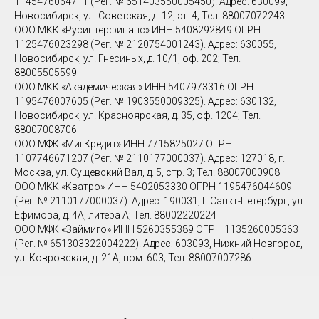
1145476064711 (Рег. № 651403550005450). Адрес: 630099,
Новосибирск, ул. Советская, д. 12, эт. 4; Тел. 88007072243
ООО МКК «Русинтерфинанс» ИНН 5408292849 ОГРН
1125476023298 (Рег. № 2120754001243). Адрес: 630055,
Новосибирск, ул. Гнесиных, д. 10/1, оф. 202; Тел.
88005505599
ООО МКК «Академическая» ИНН 5407973316 ОГРН
1195476007605 (Рег. № 1903550009325). Адрес: 630132,
Новосибирск, ул. Красноярская, д. 35, оф. 1204; Тел.
88007008706
ООО МФК «МигКредит» ИНН 7715825027 ОГРН
1107746671207 (Рег. № 2110177000037). Адрес: 127018, г.
Москва, ул. Сущевский Вал, д. 5, стр. 3; Тел. 88007000908
ООО МКК «Кватро» ИНН 5402053330 ОГРН 1195476044609
(Рег. № 2110177000037). Адрес: 190031, Г.Санкт-Петербург, ул
Ефимова, д. 4А, литера А; Тел. 88002220224
ООО МФК «Займиго» ИНН 5260355389 ОГРН 1135260005363
(Рег. № 651303322004222). Адрес: 603093, Нижний Новгород,
ул. Ковровская, д. 21А, пом. 603; Тел. 88007007286