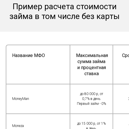
Пример расчета стоимости
займа в том числе без карты
Название МФО
Максимальная
Ср
сумма займа
и процентная
ставка
до 80 000 р, от
MoneyMan
0,7% в день.
Первый займ - 0%
до 15 000 р, от 1%
Moneza
в день.