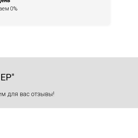
день
заем 0%
ЕР"
м для вас отзывы!