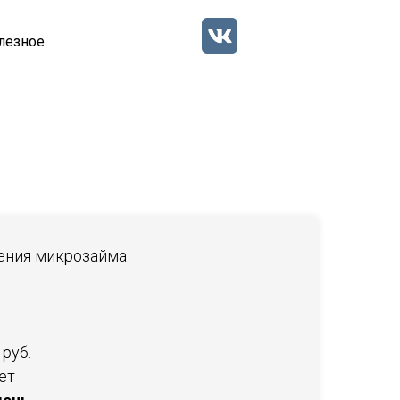
лезное
ения микрозайма
руб.
ет