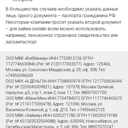
В большинстве случаев необходимо указать данные
лишь одного документа – паспорта гражданина РФ.
Некоторые компании просят указать второй документ
– для займа онлайн всем можно использовать,
например, пенсионное страховое свидетельство или
загранпаспорт.
ООО МФК «Вэббанкир» ИНН 7733812126 ОГРН
1127746630846 (Рег. № 2120177002077). Адрес: 125466,
Москва, ул. Соколово-Мещерская, д. 29, оф. 308; Тел.
+74956096600
ООО МКК «А ДЕНЬГИ» ИНН 7708400979 ОГРН 1217700636944
(Рег. № 2203045009821). Адрес: 107078, Москва Орликов
переулок, д.5, стр.1, этаж 2, пом. 11; Тел. 88007007700
ООО МФК «Мани Мен» ИНН 7704784072 ОГРН 1117746442670
(Рег. № 2110177000478). Адрес: 121096, Москва, ул.
Василисы Кожиной, д. 1, оф. Д13; Тел. +74956662125
ООО МФК «Займер» ИНН 4205271785 ОГРН 1134205019189
(Рег. № 651303532004088). Адрес: 630099, Новосибирск, ул.
Октябрьская Магистраль, д. 3, оф. 906; Тел. 88007070247