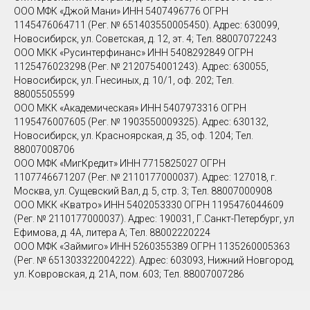
ООО МФК «Джой Мани» ИНН 5407496776 ОГРН
1145476064711 (Рег. № 651403550005450). Адрес: 630099,
Новосибирск, ул. Советская, д. 12, эт. 4; Тел. 88007072243
ООО МКК «Русинтерфинанс» ИНН 5408292849 ОГРН
1125476023298 (Рег. № 2120754001243). Адрес: 630055,
Новосибирск, ул. Гнесиных, д. 10/1, оф. 202; Тел.
88005505599
ООО МКК «Академическая» ИНН 5407973316 ОГРН
1195476007605 (Рег. № 1903550009325). Адрес: 630132,
Новосибирск, ул. Красноярская, д. 35, оф. 1204; Тел.
88007008706
ООО МФК «МигКредит» ИНН 7715825027 ОГРН
1107746671207 (Рег. № 2110177000037). Адрес: 127018, г.
Москва, ул. Сущевский Вал, д. 5, стр. 3; Тел. 88007000908
ООО МКК «Кватро» ИНН 5402053330 ОГРН 1195476044609
(Рег. № 2110177000037). Адрес: 190031, Г.Санкт-Петербург, ул
Ефимова, д. 4А, литера А; Тел. 88002220224
ООО МФК «Займиго» ИНН 5260355389 ОГРН 1135260005363
(Рег. № 651303322004222). Адрес: 603093, Нижний Новгород,
ул. Ковровская, д. 21А, пом. 603; Тел. 88007007286